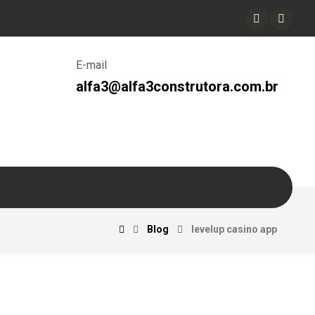
E-mail
alfa3@alfa3construtora.com.br
Blog
levelup casino app