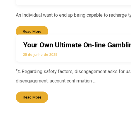
An Individual want to end up being capable to recharge typ
Read More
Your Own Ultimate On-line Gambli
25 de junho de 2025
🚀 Regarding safety factors, disengagement asks for usua
disengagement, account confirmation ...
Read More