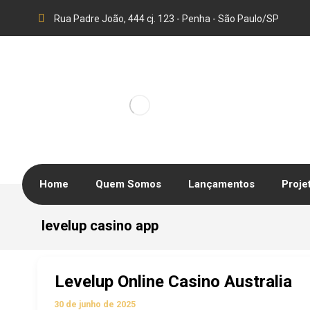
Rua Padre João, 444 cj. 123 - Penha - São Paulo/SP
Home
Quem Somos
Lançamentos
Proje
levelup casino app
Levelup Online Casino Australia
30 de junho de 2025