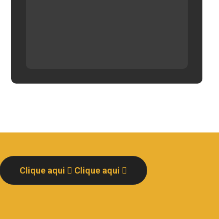
Clique aqui
Clique aqui