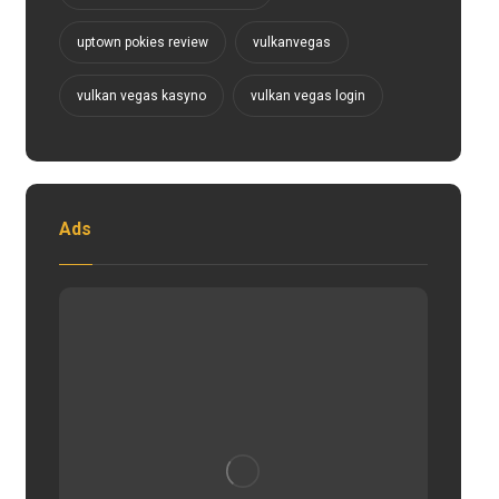
uptown pokies review
vulkanvegas
vulkan vegas kasyno
vulkan vegas login
Ads