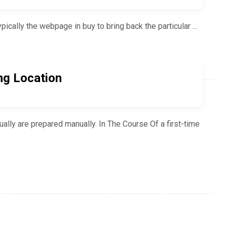
ically the webpage in buy to bring back the particular ...
ng Location
lly are prepared manually. In The Course Of a first-time