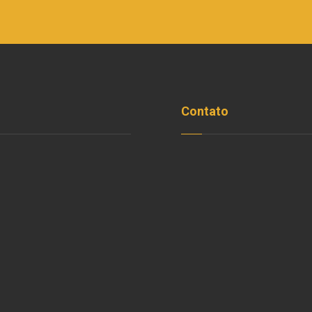
Contato
Somos
Rua Padre João, 444 cj.
mentos
Penha - São Paulo - SP
os Realizados
 de Imóveis
11 97596-4024
o
(11) 97596-4024