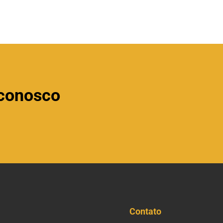
 conosco
Contato