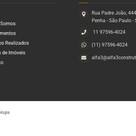
Rua Padre João, 444 
Penha - São Paulo -
 Somos
11 97596-4024
mentos
os Realizados
(11) 97596-4024
 de Imóveis
alfa3@alfa3construt
to
logia