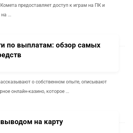
Комета предоставляет доступ к играм на ПК и
а ...
ги по выплатам: обзор самых
редств
рассказывают о собственном опыте, описывают
ное онлайн-казино, которое ...
 выводом на карту