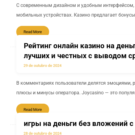
С современным дизайном и удобным интерфейсом, 
мобильных устройствах. Казино предлагает бонусы н
Read More
Рейтинг онлайн казино на день
лучших и честных с выводом с
29 de outubro de 2024
В комментариях пользователи делятся эмоциями, 
плюсы и минусы оператора. Joycasino — это популяр
Read More
игры на деньги без вложений с
28 de outubro de 2024