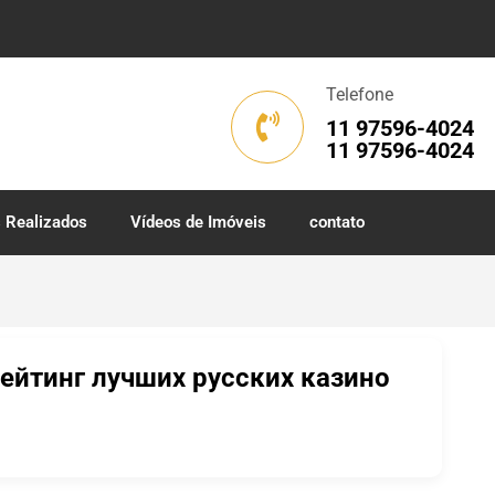
Telefone
11 97596-4024
11 97596-4024
s Realizados
Vídeos de Imóveis
contato
ейтинг лучших русских казино