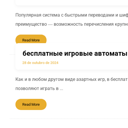
Популярная система с быстрыми переводами и шиф
преимущество ― возможность перечисления крупных с
Read More
бесплатные игровые автоматы
28 de outubro de 2024
Как и в любом другом виде азартных игр, в беспла
позволяют играть в ...
Read More