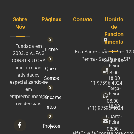
Sobre
Páginas
Contato
Horário
Nós
de
Funcion
amento
Fundada em
Home
Rua Padre João, 444 cj. 123
2003, a ALFA 3
Penha - São Paulo - SP
Segunda-
CONSTRUTORA
Feira
iniciou suas
Quem
08:00 -
atividades
Somos
18:00
especializando-se
11 97596-4024
Terça-
em
Feira
empreendimentos
Lançame
08:00 -
residenciais
18:00
ntos
(11) 97596-4024
Quarta-
Feira
Projetos
08:00 -
alfa3@alfa3construtora.com.