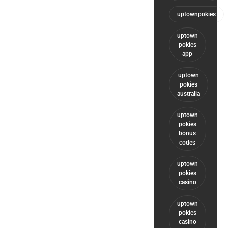
uptownpokies
uptown
pokies
app
uptown
pokies
australia
uptown
pokies
bonus
codes
uptown
pokies
casino
uptown
pokies
casino