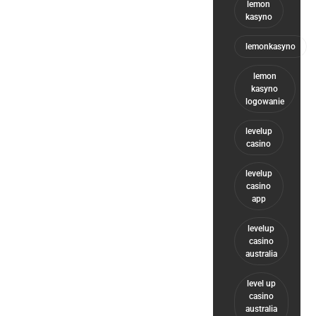
lemon
kasyno
lemonkasyno
lemon
kasyno
logowanie
levelup
casino
levelup
casino
app
levelup
casino
australia
level up
casino
australia