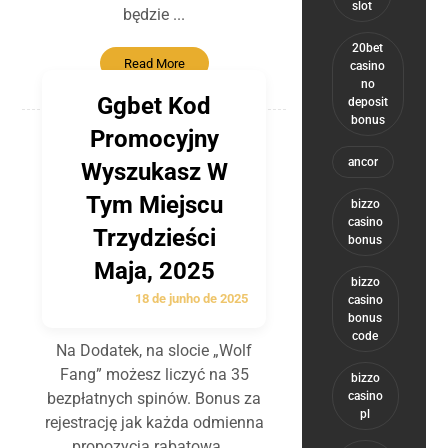
slot
będzie ...
20bet
Read More
casino
no
Ggbet Kod
deposit
bonus
Promocyjny
ancor
Wyszukasz W
Tym Miejscu
bizzo
casino
Trzydzieści
bonus
Maja, 2025
bizzo
18 de junho de 2025
casino
bonus
code
Na Dodatek, na slocie „Wolf
Fang” możesz liczyć na 35
bizzo
bezpłatnych spinów. Bonus za
casino
pl
rejestrację jak każda odmienna
propozycja rabatowa ...