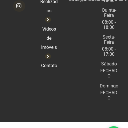
18:00
Realizad
Quinta-
os
Feira
08:00 -
18:00
Vídeos
Sexta-
de
Feira
Imóveis
08:00 -
17:00
Sábado
Contato
FECHAD
O
Domingo
FECHAD
O