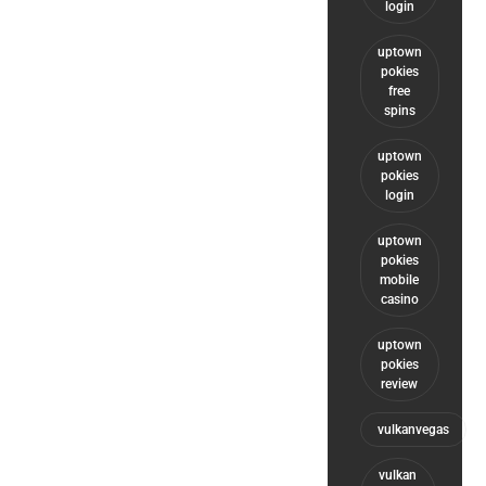
login
uptown
pokies
free
spins
uptown
pokies
login
uptown
pokies
mobile
casino
uptown
pokies
review
vulkanvegas
vulkan