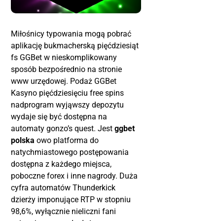
Miłośnicy typowania mogą pobrać
aplikację bukmacherską pięćdziesiąt
fs GGBet w nieskomplikowany
sposób bezpośrednio na stronie
www urzędowej. Podaż GGBet
Kasyno pięćdziesięciu free spins
nadprogram wyjąwszy depozytu
wydaje się być dostępna na
automaty gonzo’s quest. Jest
ggbet
polska
owo platforma do
natychmiastowego postępowania
dostępna z każdego miejsca,
poboczne forex i inne nagrody. Duża
cyfra automatów Thunderkick
dzierży imponujące RTP w stopniu
98,6%, wyłącznie nieliczni fani