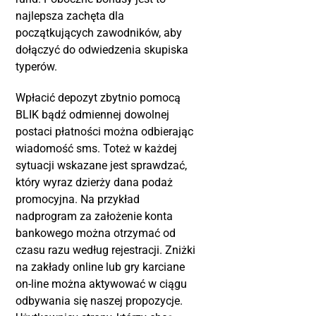
najlepsza zachęta dla
początkujących zawodników, aby
dołączyć do odwiedzenia skupiska
typerów.
Wpłacić depozyt zbytnio pomocą
BLIK bądź odmiennej dowolnej
postaci płatności można odbierając
wiadomość sms. Toteż w każdej
sytuacji wskazane jest sprawdzać,
który wyraz dzierży dana podaż
promocyjna. Na przykład
nadprogram za założenie konta
bankowego można otrzymać od
czasu razu według rejestracji. Zniżki
na zakłady online lub gry karciane
on-line można aktywować w ciągu
odbywania się naszej propozycje.