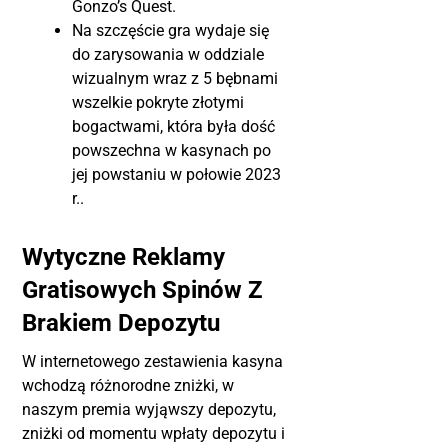
Gonzo’s Quest.
Na szczęście gra wydaje się
do zarysowania w oddziale
wizualnym wraz z 5 bębnami
wszelkie pokryte złotymi
bogactwami, która była dość
powszechna w kasynach po
jej powstaniu w połowie 2023
r..
Wytyczne Reklamy
Gratisowych Spinów Z
Brakiem Depozytu
W internetowego zestawienia kasyna
wchodzą różnorodne zniżki, w
naszym premia wyjąwszy depozytu,
zniżki od momentu wpłaty depozytu i