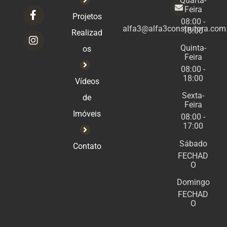
Quarta-
Feira
Projetos
08:00 -
alfa3@alfa3construtora.com.
18:00
Realizad
Quinta-
os
Feira
08:00 -
18:00
Vídeos
Sexta-
de
Feira
Imóveis
08:00 -
17:00
Sábado
Contato
FECHAD
O
Domingo
FECHAD
O