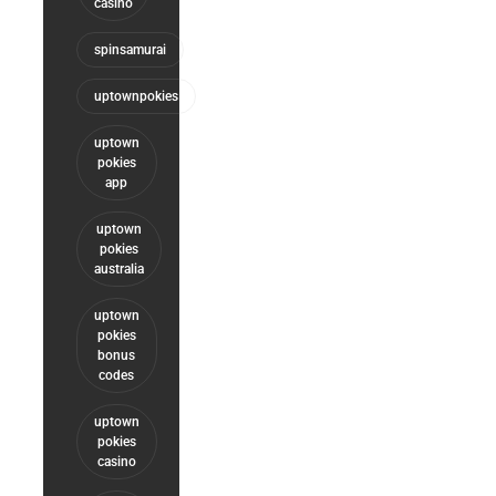
casino
spinsamurai
uptownpokies
uptown
pokies
app
uptown
pokies
australia
uptown
pokies
bonus
codes
uptown
pokies
casino