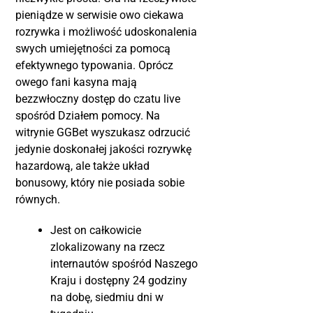
pieniądze w serwisie owo ciekawa
rozrywka i możliwość udoskonalenia
swych umiejętności za pomocą
efektywnego typowania. Oprócz
owego fani kasyna mają
bezzwłoczny dostęp do czatu live
spośród Działem pomocy. Na
witrynie GGBet wyszukasz odrzucić
jedynie doskonałej jakości rozrywkę
hazardową, ale także układ
bonusowy, który nie posiada sobie
równych.
Jest on całkowicie
zlokalizowany na rzecz
internautów spośród Naszego
Kraju i dostępny 24 godziny
na dobę, siedmiu dni w