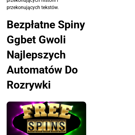
przekonujących historii i
przekonujących tekstów.
Bezpłatne Spiny
Ggbet Gwoli
Najlepszych
Automatów Do
Rozrywki