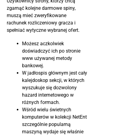
Użytkownicy strony, którzy chcą
zgarnąć kolejne darmowe spiny,
muszą mieć zweryfikowane
rachunek rozliczeniowy gracza i
spełniać wytyczne wybranej ofert.
Możesz aczkolwiek
doświadczyć ich po stronie
www używanej metody
bankowej.
W jadłospis głównym jest cały
kalejdoskop sekcji, w których
wyszukuje się dozwolony
hazard internetowego w
różnych formach.
Wśród wielu świetnych
komputerów w kolekcji NetEnt
szczególnie popularną
maszyną wydaje się właśnie