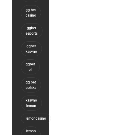
gg bet
casino
ggbet
esports
ggbet
kasyno
ggbet
pl
gg bet
polska
kasyno
lemon
lemoncasino
lemon