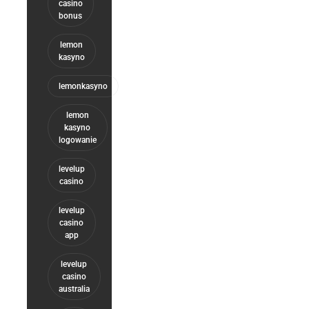
casino
bonus
lemon
kasyno
lemonkasyno
lemon
kasyno
logowanie
levelup
casino
levelup
casino
app
levelup
casino
australia